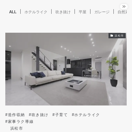
ALL
ホテルライク
吹き抜け
平屋
ガレージ
自然素
浜松市
#造作収納
#吹き抜け
#子育て
#ホテルライク
#家事ラク導線
浜松市