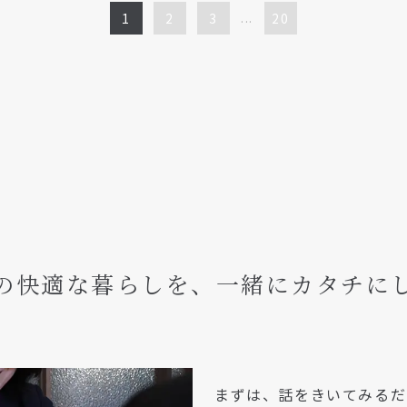
1
2
3
...
20
の快適な暮らしを、
一緒にカタチに
まずは、話をきいてみるだ