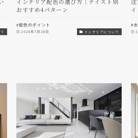
い
インテリア配色の選び方｜テイスト別
注
おすすめ4パターン
イ
#配色のポイント
#
2026年7月28日
いて
インテリアについて