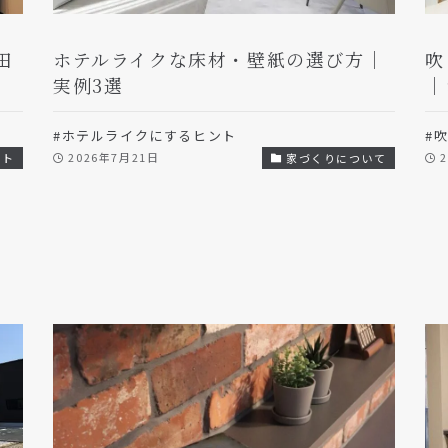
田
ホテルライクな床材・壁紙の選び方｜
吹
実例3選
｜
#ホテルライクにするヒント
#
2026年7月21日
ート
家づくりについて