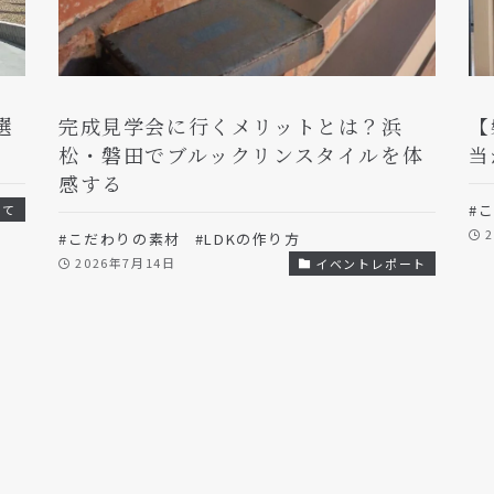
選
完成見学会に行くメリットとは？浜
【
松・磐田でブルックリンスタイルを体
当
感する
#
いて
#こだわりの素材
#LDKの作り方
2026年7月14日
イベントレポート