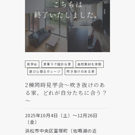
見学会
家事ラク設計な家
自然素材を体感
遊び心宿るガレージ
吹き抜けのある家
2棟同時見学会～吹き抜けのあ
る家、どれが自分たちに合う？
～
2025年10月4日（土）～12月26日
（金）
浜松市中央区富塚町（佐鳴湖の近