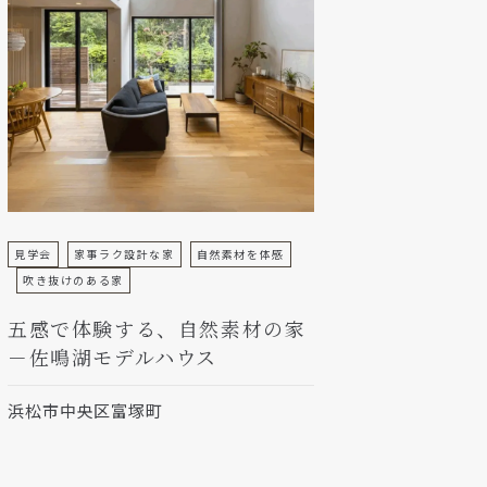
見学会
家事ラク設計な家
自然素材を体感
吹き抜けのある家
五感で体験する、自然素材の家
－佐鳴湖モデルハウス
浜松市中央区富塚町