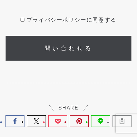
プライバシーポリシー（以下，「本ポリ
シー」といいます。）を定めます。
プライバシーポリシーに同意する
第1条（プライバシー情報）
プライバシー情報のうち「個人情報」と
は，個人情報保護法にいう「個人情報」
を指すものとし，生存する個人に関する
情報であって，当該情報に含まれる氏
名，生年月日，住所，電話番号，連絡先
その他の記述等により特定の個人を識別
できる情報を指します。
プライバシー情報のうち「履歴情報およ
SHARE
び特性情報」とは，上記に定める「個人
情報」以外のものをいい，ご利用いただ
いたサービスやご購入いただいた商品，