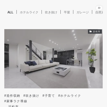
ALL
ホテルライク
吹き抜け
平屋
ガレージ
自然素
浜松市
#造作収納
#吹き抜け
#子育て
#ホテルライク
#家事ラク導線
浜松市