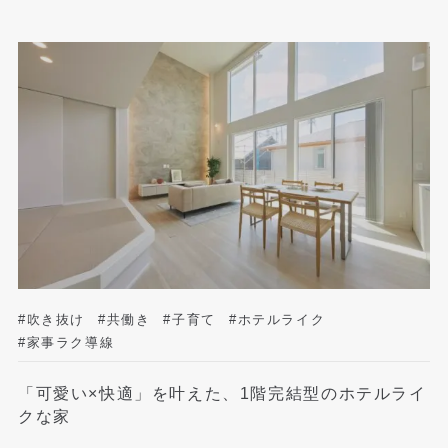
#吹き抜け
#共働き
#子育て
#ホテルライク
#家事ラク導線
「可愛い×快適」を叶えた、1階完結型のホテルライ
クな家