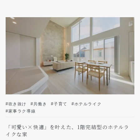
#吹き抜け
#共働き
#子育て
#ホテルライク
#家事ラク導線
「可愛い×快適」を叶えた、1階完結型のホテルラ
イクな家