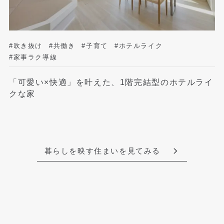
#吹き抜け
#共働き
#子育て
#ホテルライク
#家事ラク導線
「可愛い×快適」を叶えた、1階完結型のホテルライ
クな家
暮らしを映す住まいを見てみる