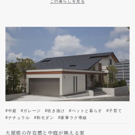
この暮らしを見る
#中庭
#ガレージ
#吹き抜け
#ペットと暮らす
#子育て
#ナチュラル
#和モダン
#家事ラク導線
大屋根の存在感と中庭が映える家