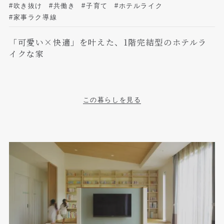
#吹き抜け
#共働き
#子育て
#ホテルライク
#家事ラク導線
「可愛い×快適」を叶えた、1階完結型のホテルラ
イクな家
この暮らしを見る