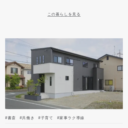
この暮らしを見る
#書斎
#共働き
#子育て
#家事ラク導線