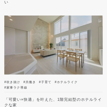
い
#吹き抜け
#共働き
#子育て
#ホテルライク
#家事ラク導線
「可愛い×快適」を叶えた、1階完結型のホテルライ
クな家