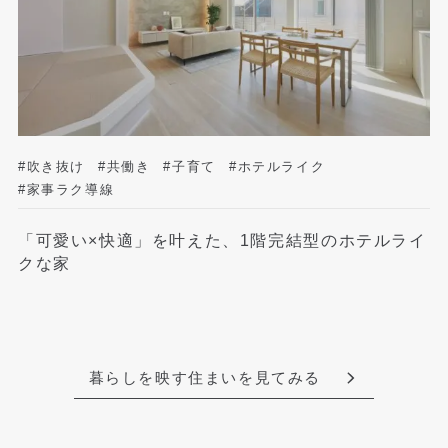
#吹き抜け
#共働き
#子育て
#ホテルライク
#家事ラク導線
「可愛い×快適」を叶えた、1階完結型のホテルライ
クな家
暮らしを映す住まいを見てみる