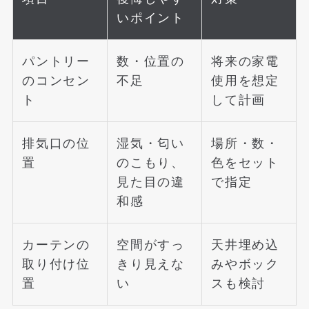
いポイント
パントリー
数・位置の
将来の家電
のコンセン
不足
使用を想定
ト
して計画
排気口の位
湿気・匂い
場所・数・
置
のこもり、
色をセット
見た目の違
で指定
和感
カーテンの
空間がすっ
天井埋め込
取り付け位
きり見えな
みやボック
置
い
スも検討