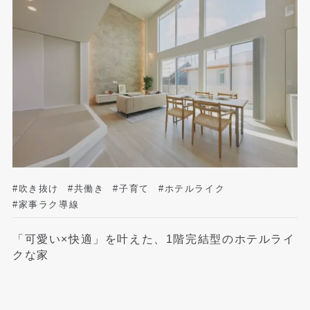
#吹き抜け
#共働き
#子育て
#ホテルライク
#家事ラク導線
「可愛い×快適」を叶えた、1階完結型のホテルライ
クな家