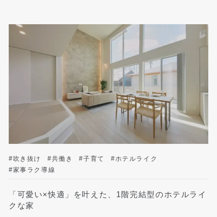
#吹き抜け
#共働き
#子育て
#ホテルライク
#家事ラク導線
「可愛い×快適」を叶えた、1階完結型のホテルライ
クな家