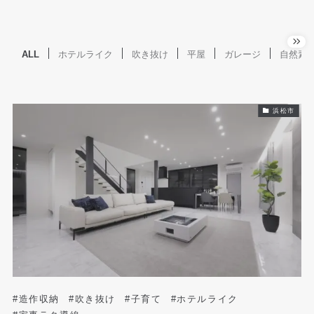
ALL
ホテルライク
吹き抜け
平屋
ガレージ
自然素
浜松市
#造作収納
#吹き抜け
#子育て
#ホテルライク