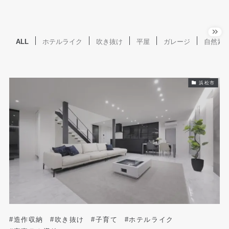
ALL
ホテルライク
吹き抜け
平屋
ガレージ
自然素
浜松市
#造作収納
#吹き抜け
#子育て
#ホテルライク