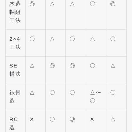
木造
◎
△
△
〇
◎
軸組
工法
2×4
〇
△
〇
△
〇
工法
SE
△
◎
◎
〇
△
構法
鉄骨
△
〇
〇
△〜
〇
造
〇
RC
✕
〇
◎
✕
△
造