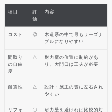
項目
評
内容
価
コスト
◎
木造系の中で最もリーズナ
ブルになりやすい
間取り
△
耐力壁の位置に制約があ
の自由
り、大開口は工夫が必要
度
耐震性
△
設計・施工の質に左右され
やすい
リフォ
〇
耐力壁を避ければ比較的対