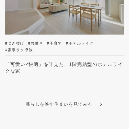
#吹き抜け
#共働き
#子育て
#ホテルライク
#家事ラク導線
「可愛い×快適」を叶えた、1階完結型のホテルライ
クな家
暮らしを映す住まいを見てみる