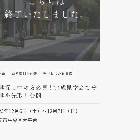
学会
自然素材を体感
吹き抜けのある家
地探し中の方必見！完成見学会で分
地を先取り公開
025年12月6日（土）～12月7日（日）
松市中央区大平台