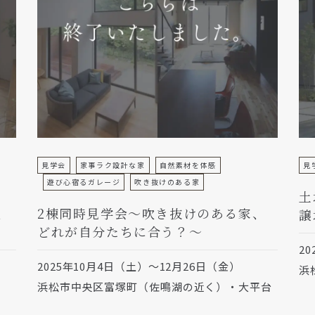
見学会
家事ラク設計な家
自然素材を体感
見
遊び心宿るガレージ
吹き抜けのある家
土
、
2棟同時見学会～吹き抜けのある家、
譲
どれが自分たちに合う？～
2
2025年10月4日（土）～12月26日（金）
浜
浜松市中央区富塚町（佐鳴湖の近く）・大平台