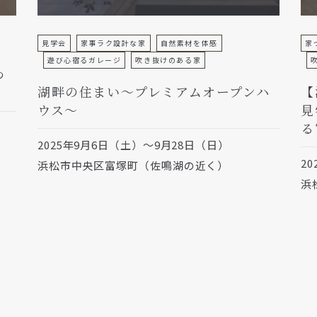
見学会
家事ラク設計な家
自然素材を体感
家
遊び心宿るガレージ
吹き抜けのある家
つ
湖畔の住まい～プレミアムオープンハ
【
ウス～
見
る
2025年9月6日（土）～9月28日（日）
2
浜松市中央区富塚町（佐鳴湖の近く）
浜