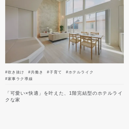
#吹き抜け
#共働き
#子育て
#ホテルライク
#家事ラク導線
「可愛い×快適」を叶えた、1階完結型のホテルライ
クな家