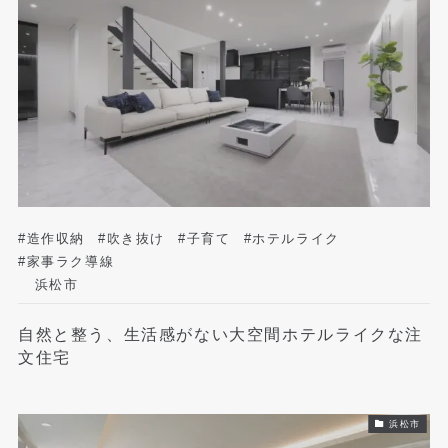
#造作収納
#吹き抜け
#子育て
#ホテルライク
#家事ラク導線
浜松市
自然と整う、生活感がない大空間ホテルライクな注
文住宅
浜松市